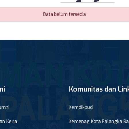
Data belum tersedia
ni
Komunitas dan Lin
umni
Kemdikbud
n Kerja
Kemenag Kota Palangka R